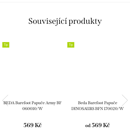
Související produkty
Tip
Tip
BEDA Barefoot Papuče Army BF
Beda Barefoot Papuče
060010/W
DINOSAURS BFN 170020/W
569 Kč
569 Kč
od