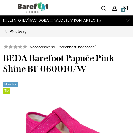
Přejít
N
na
obsah
!!!! LETNÍ OTEVÍRACÍ DOBA !!! NAJDETE V KONTAKTECH :)
K
Přezůvky
Podrobnosti hodnocení
Neohodnoceno
BEDA Barefoot Papuče Pink
Shine BF 060010/W
Novinka
Tip