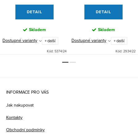
DETAIL
DETAIL
Skladem
Skladem
Dostupné varianty
Dostupné varianty
+ další
+ další
Kód:
5374/24
Kód:
2934/22
Z
á
INFORMACE PRO VÁS
p
Jak nakupovat
a
Kontakty
t
Obchodní podmínky
í