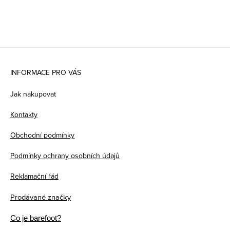
Z
á
INFORMACE PRO VÁS
p
Jak nakupovat
a
Kontakty
t
Obchodní podmínky
í
Podmínky ochrany osobních údajů
Reklamační řád
Prodávané značky
Co je barefoot?