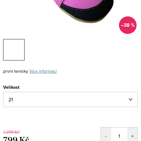
–38 %
první tenisky
Více informací
Velikost
1 299 Kč
799 Kč