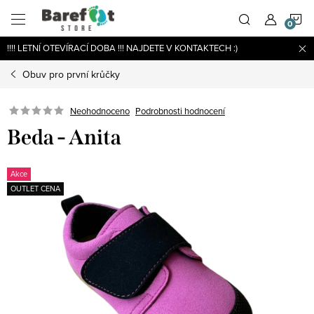
Přejít
N
na
obsah
!!!! LETNÍ OTEVÍRACÍ DOBA !!! NAJDETE V KONTAKTECH :)
K
Obuv pro první krůčky
Podrobnosti hodnocení
Neohodnoceno
Beda - Anita
Akce
OUTLET CENA