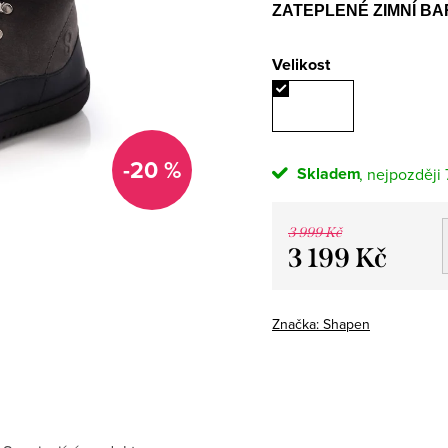
ZATEPLENÉ ZIMNÍ B
Velikost
-20 %
Skladem
3 999 Kč
3 199 Kč
Měrná
cena:
Značka:
Shapen