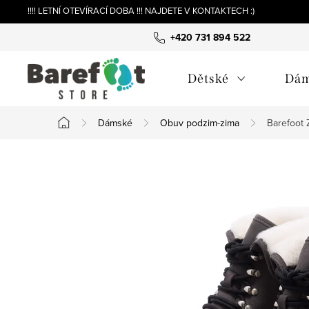
Přejít
!!!! LETNÍ OTEVÍRACÍ DOBA !!! NAJDETE V KONTAKTECH :)
na
+420 731 894 522
obsah
Dětské
Dá
Dámské
Obuv podzim-zima
Barefoot 
Domů