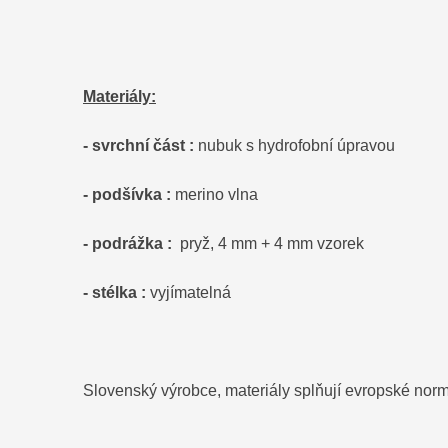
Materiály:
- svrchní část :
nubuk s hydrofobní úpravou
- podšívka :
merino vlna
- podrážka :
pryž, 4 mm + 4 mm vzorek
- stélka :
vyjímatelná
Slovenský výrobce, materiály splňují evropské no