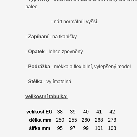
palec.
-
nárt normální i vyšší.
- Zapínaní -
na tkaničky
- Opatek -
lehce zpevněný
- Podrážka -
měkka a flexibilní, vylepšený model
- Stélka -
vyjímatelná
velikostní tabulka:
velikost EU
38
39
40
41
42
délka mm
250
255
260
268
273
šířka mm
95
97
99
101
103