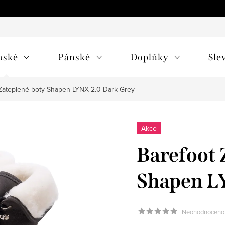
mské
Pánské
Doplňky
Sle
Zateplené boty Shapen LYNX 2.0 Dark Grey
Akce
Barefoot 
Shapen L
Neohodnoceno