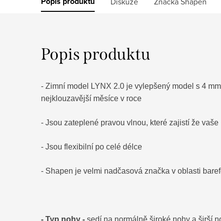
Popis produktu
Diskuze
Značka
Shapen
Popis produktu
- Zimní model LYNX 2.0 je vylepšený model s 4 mm
nejklouzavější měsíce v roce
- Jsou zateplené pravou vlnou, které zajistí že vaš
- Jsou flexibilní po celé délce
- Shapen je velmi nadčasová značka v oblasti baref
- Typ nohy -
sedí na normálně široké nohy a širší n