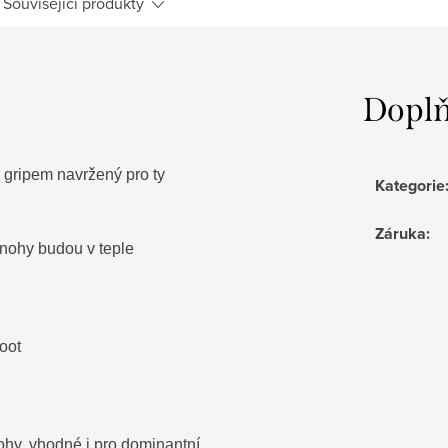
Související produkty
Doplň
 gripem navržený pro ty
Kategorie
Záruka
:
e nohy budou v teple
oot
ohy, vhodné i pro dominantní