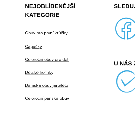
NEJOBLÍBENĚJŠÍ
SLEDUJ
a
KATEGORIE
t
í
Obuv pro první krůčky
Capáčky
Celoroční obuv pro děti
U NÁS 
Dětské holínky
Dámská obuv jaro/léto
Celoroční pánská obuv