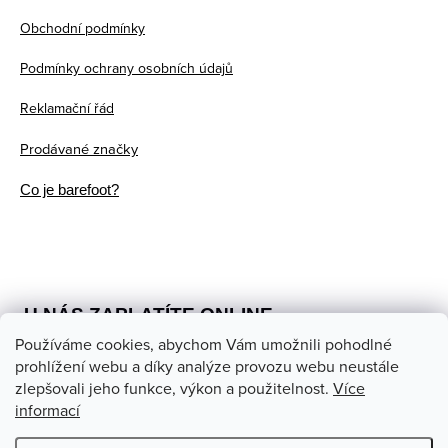
t
Obchodní podmínky
í
Podmínky ochrany osobních údajů
Reklamační řád
Prodávané značky
Co je barefoot?
U NÁS ZAPLATÍTE ONLINE
Používáme cookies, abychom Vám umožnili pohodlné
prohlížení webu a díky analýze provozu webu neustále
zlepšovali jeho funkce, výkon a použitelnost.
Více
informací