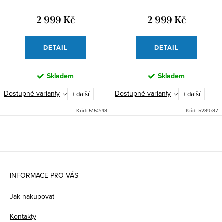
2 999 Kč
2 999 Kč
DETAIL
DETAIL
Skladem
Skladem
Dostupné varianty
Dostupné varianty
+ další
+ další
Kód:
5152/43
Kód:
5239/37
Z
á
INFORMACE PRO VÁS
p
Jak nakupovat
a
Kontakty