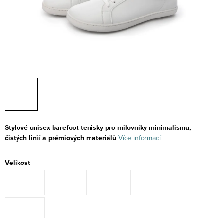
Stylové unisex barefoot tenisky pro milovníky minimalismu,
čistých linií a prémiových materiálů
Více informací
Velikost