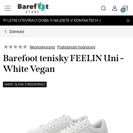
Přejít
N
na
obsah
!!!! LETNÍ OTEVÍRACÍ DOBA !!! NAJDETE V KONTAKTECH :)
K
Dámské
Podrobnosti hodnocení
Neohodnoceno
Barefoot tenisky FEELIN Uni -
White Vegan
NAVÍC SLEVA S REGISTRACÍ