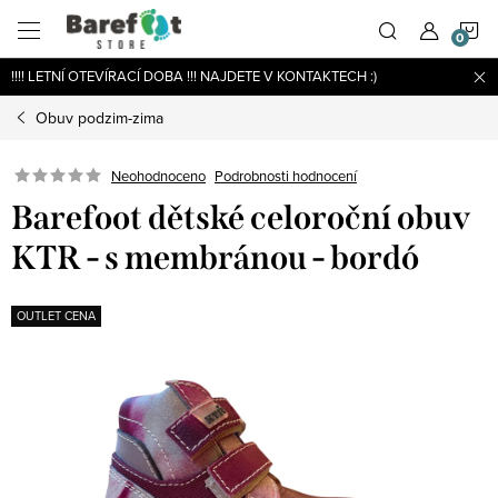
Přejít
N
na
obsah
!!!! LETNÍ OTEVÍRACÍ DOBA !!! NAJDETE V KONTAKTECH :)
K
Obuv podzim-zima
Podrobnosti hodnocení
Neohodnoceno
Barefoot dětské celoroční obuv
KTR - s membránou - bordó
OUTLET CENA