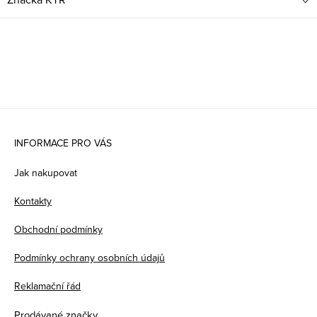
Z
á
INFORMACE PRO VÁS
p
Jak nakupovat
a
Kontakty
t
Obchodní podmínky
í
Podmínky ochrany osobních údajů
Reklamační řád
Prodávané značky