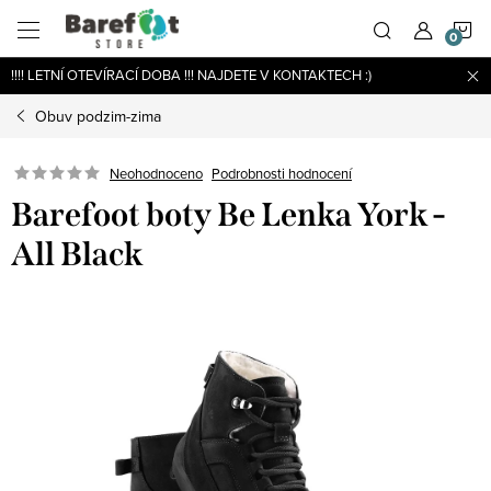
Přejít
N
na
obsah
!!!! LETNÍ OTEVÍRACÍ DOBA !!! NAJDETE V KONTAKTECH :)
K
Obuv podzim-zima
Podrobnosti hodnocení
Neohodnoceno
Barefoot boty Be Lenka York -
All Black