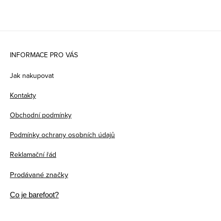
Z
á
INFORMACE PRO VÁS
p
Jak nakupovat
a
Kontakty
t
Obchodní podmínky
í
Podmínky ochrany osobních údajů
Reklamační řád
Prodávané značky
Co je barefoot?