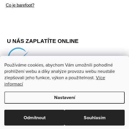
Co je barefoot?
U NÁS ZAPLATÍTE ONLINE
Používáme cookies, abychom Vám umožnili pohodlné
prohlížení webu a díky analýze provozu webu neustále
zlepšovali jeho funkce, výkon a použitelnost.
Více
informací
Copyright 2026
Barefoot store
. Všechna práva vyhrazena.
Upravit nastavení cookies
Nastavení
Vytvořil Shoptet
Odmítnout
Souhlasím
Odstoupit od smlouvy