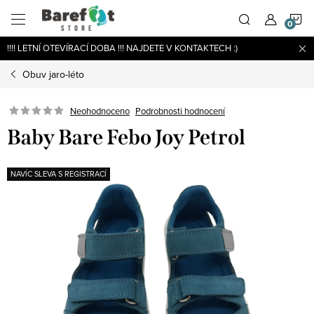
Přejít
N
na
obsah
!!!! LETNÍ OTEVÍRACÍ DOBA !!! NAJDETE V KONTAKTECH :)
K
Obuv jaro-léto
Podrobnosti hodnocení
Neohodnoceno
Baby Bare Febo Joy Petrol
NAVÍC SLEVA S REGISTRACÍ