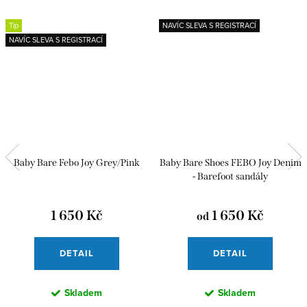
Tip
NAVÍC SLEVA S REGISTRACÍ
NAVÍC SLEVA S REGISTRACÍ
Baby Bare Febo Joy Grey/Pink
Baby Bare Shoes FEBO Joy Denim
- Barefoot sandály
1 650 Kč
1 650 Kč
od
DETAIL
DETAIL
Skladem
Skladem