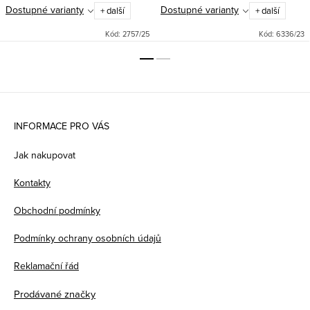
Dostupné varianty
Dostupné varianty
+ další
+ další
Kód:
2757/25
Kód:
6336/23
Z
á
INFORMACE PRO VÁS
p
Jak nakupovat
a
Kontakty
t
Obchodní podmínky
í
Podmínky ochrany osobních údajů
Reklamační řád
Prodávané značky