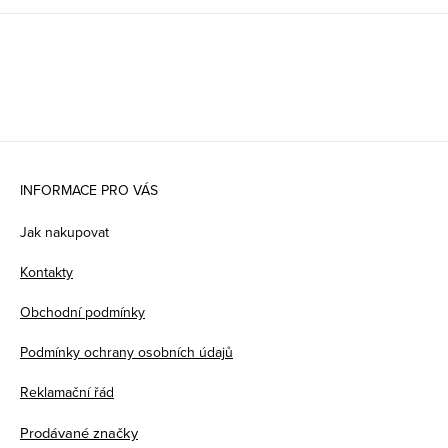
Z
á
INFORMACE PRO VÁS
p
Jak nakupovat
a
Kontakty
t
Obchodní podmínky
í
Podmínky ochrany osobních údajů
Reklamační řád
Prodávané značky