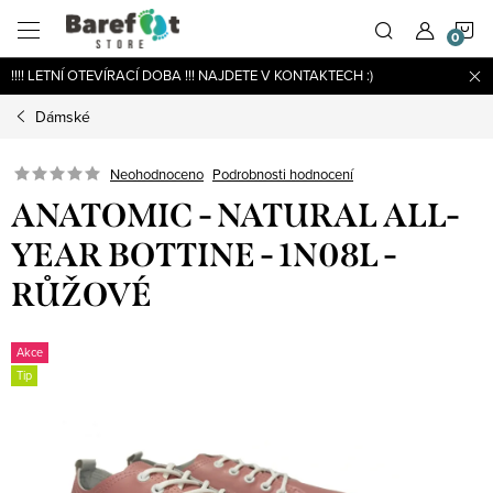
Přejít
N
na
obsah
!!!! LETNÍ OTEVÍRACÍ DOBA !!! NAJDETE V KONTAKTECH :)
K
Dámské
Podrobnosti hodnocení
Neohodnoceno
ANATOMIC - NATURAL ALL-
YEAR BOTTINE - 1N08L -
RŮŽOVÉ
Akce
Tip