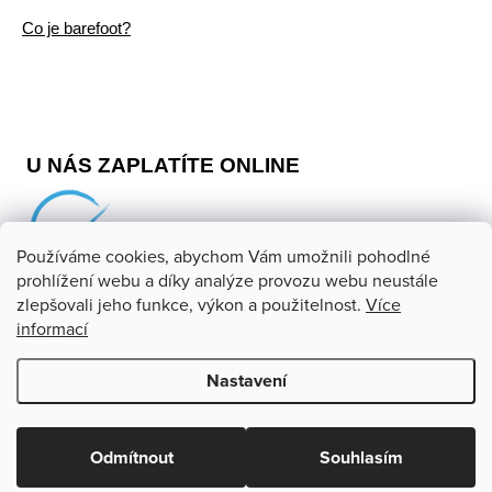
Co je barefoot?
U NÁS ZAPLATÍTE ONLINE
Používáme cookies, abychom Vám umožnili pohodlné
prohlížení webu a díky analýze provozu webu neustále
zlepšovali jeho funkce, výkon a použitelnost.
Více
informací
Copyright 2026
Barefoot store
. Všechna práva vyhrazena.
Upravit nastavení cookies
Nastavení
Vytvořil Shoptet
Odmítnout
Souhlasím
Odstoupit od smlouvy