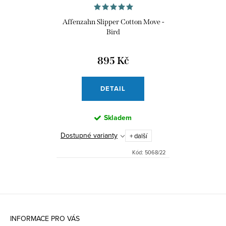
Affenzahn Slipper Cotton Move -
Bird
895 Kč
DETAIL
Skladem
Dostupné varianty
+ další
Kód:
5068/22
Z
á
INFORMACE PRO VÁS