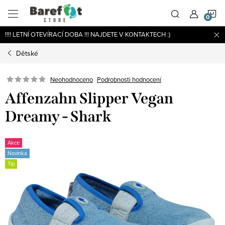
Přejít
N
na
obsah
!!!! LETNÍ OTEVÍRACÍ DOBA !!! NAJDETE V KONTAKTECH :)
K
Dětské
Podrobnosti hodnocení
Neohodnoceno
Affenzahn Slipper Vegan
Dreamy - Shark
Akce
Novinka
Tip